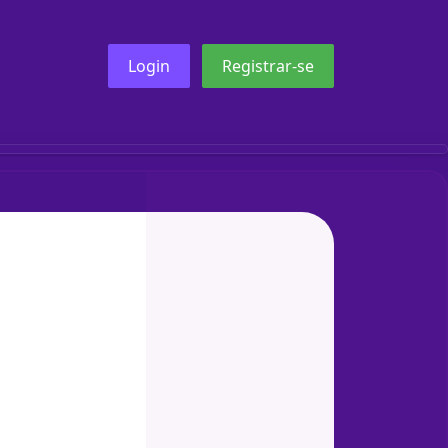
Login
Registrar-se