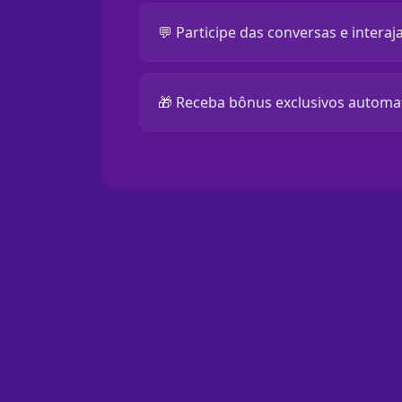
💬 Participe das conversas e interaj
🎁 Receba bônus exclusivos autom