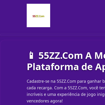
📱 55ZZ.Com A M
Plataforma de A
Cadastre-se na 55ZZ.Com para ganhar 
cada recarga. Com a 55ZZ.Com, você t
incríveis e uma experiência de jogo inig
vencedores agora!