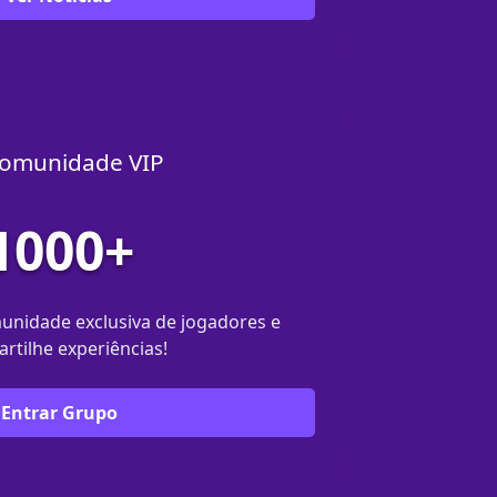
Comunidade VIP
1000+
unidade exclusiva de jogadores e
rtilhe experiências!
Entrar Grupo