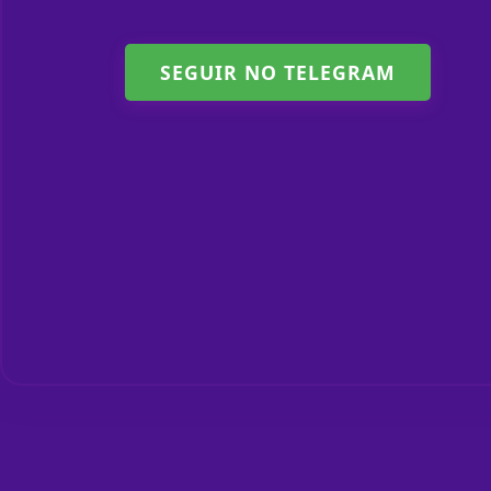
SEGUIR NO TELEGRAM