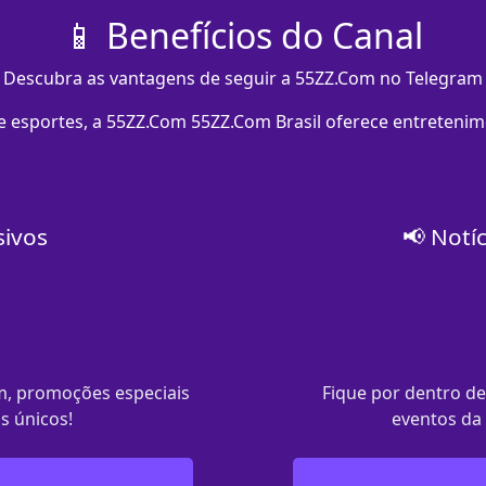
📱 Benefícios do Canal
Descubra as vantagens de seguir a 55ZZ.Com no Telegram
e esportes, a 55ZZ.Com 55ZZ.Com Brasil oferece entreteni
sivos
📢 Notí
m, promoções especiais
Fique por dentro d
s únicos!
eventos da