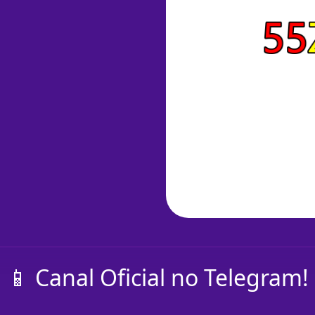
📱 Canal Oficial no Telegram!