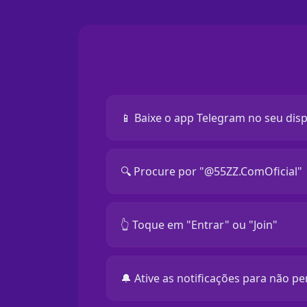
📱 Baixe o app Telegram no seu disp
🔍 Procure por "@55ZZ.ComOficial"
👆 Toque em "Entrar" ou "Join"
🔔 Ative as notificações para não p