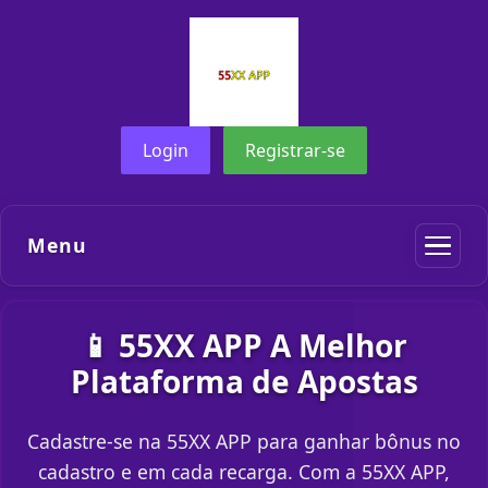
Login
Registrar-se
Menu
📱 55XX APP A Melhor
Plataforma de Apostas
Cadastre-se na 55XX APP para ganhar bônus no
cadastro e em cada recarga. Com a 55XX APP,