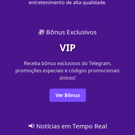
entretenimento de alta qualidade.
🎁 Bônus Exclusivos
VIP
Receba bônus exclusivos do Telegram,
promoções especiais e códigos promocionais
únicos!
Ver Bônus
📢 Notícias em Tempo Real