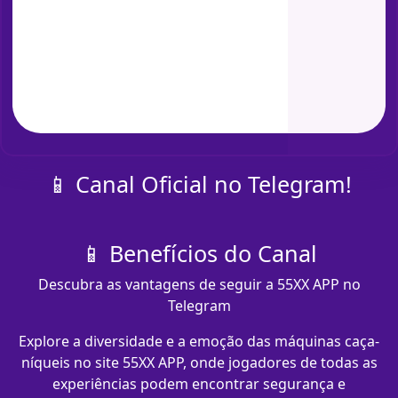
📱 Canal Oficial no Telegram!
📱 Benefícios do Canal
Descubra as vantagens de seguir a 55XX APP no
Telegram
Explore a diversidade e a emoção das máquinas caça-
níqueis no site 55XX APP, onde jogadores de todas as
experiências podem encontrar segurança e