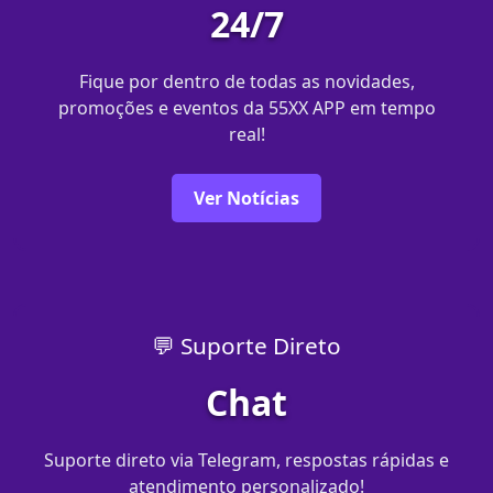
24/7
Fique por dentro de todas as novidades,
promoções e eventos da 55XX APP em tempo
real!
Ver Notícias
💬 Suporte Direto
Chat
Suporte direto via Telegram, respostas rápidas e
atendimento personalizado!