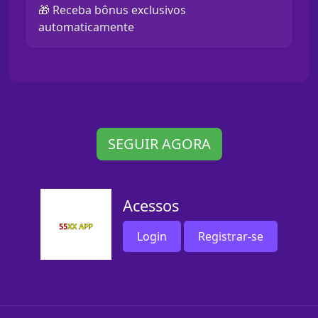
🎁 Receba bônus exclusivos
automaticamente
SEGUIR AGORA
Acessos
Login
Registrar-se