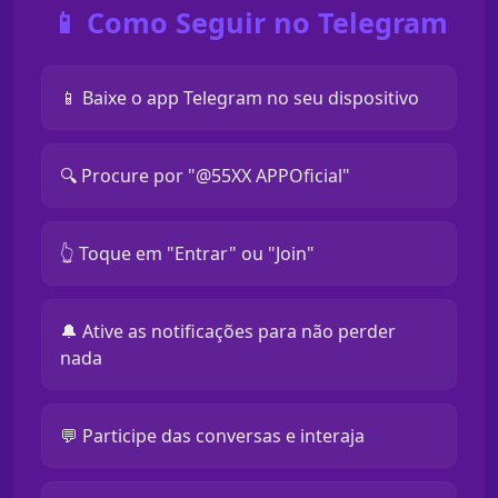
📱 Como Seguir no Telegram
📱 Baixe o app Telegram no seu dispositivo
🔍 Procure por "@55XX APPOficial"
👆 Toque em "Entrar" ou "Join"
🔔 Ative as notificações para não perder
nada
💬 Participe das conversas e interaja