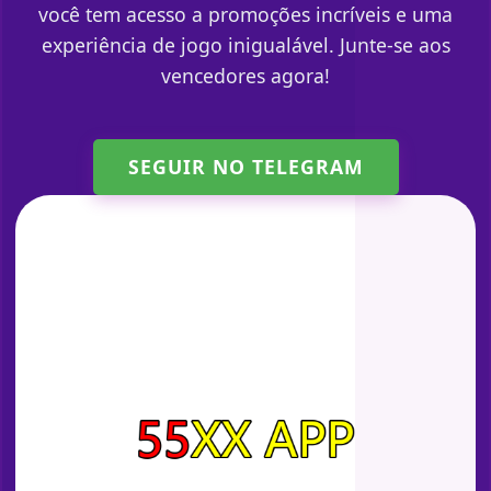
você tem acesso a promoções incríveis e uma
experiência de jogo inigualável. Junte-se aos
vencedores agora!
SEGUIR NO TELEGRAM