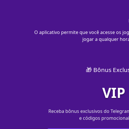
O aplicativo permite que você acesse os j
jogar a qualquer hor
🎁 Bônus Exclu
VIP
Receba bônus exclusivos do Telegra
e códigos promocionai