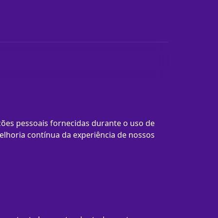
ções pessoais fornecidas durante o uso de
elhoria contínua da experiência de nossos