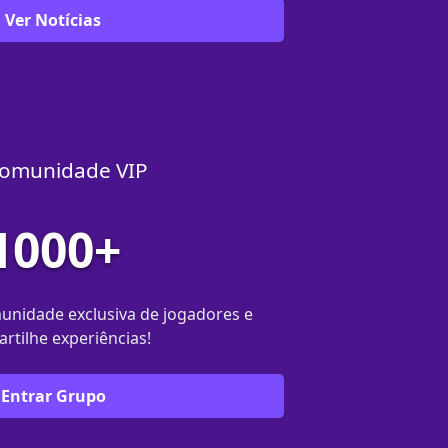
Ver Notícias
Comunidade VIP
1000+
unidade exclusiva de jogadores e
rtilhe experiências!
Entrar Grupo