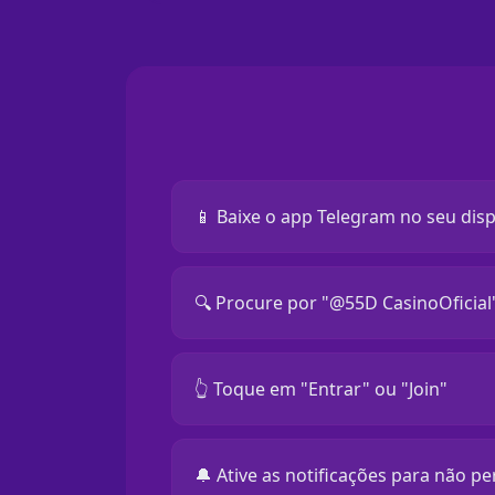
📱 Baixe o app Telegram no seu disp
🔍 Procure por "@55D CasinoOficial
👆 Toque em "Entrar" ou "Join"
🔔 Ative as notificações para não p