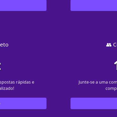
reto
👥 
t
espostas rápidas e
Junte-se a uma com
lizado!
compa
e