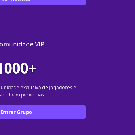
Comunidade VIP
1000+
unidade exclusiva de jogadores e
rtilhe experiências!
Entrar Grupo