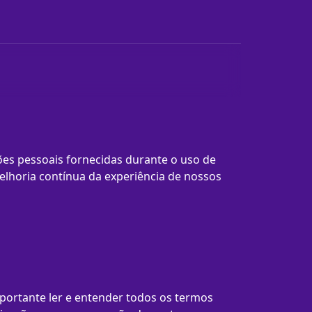
es pessoais fornecidas durante o uso de
elhoria contínua da experiência de nossos
portante ler e entender todos os termos