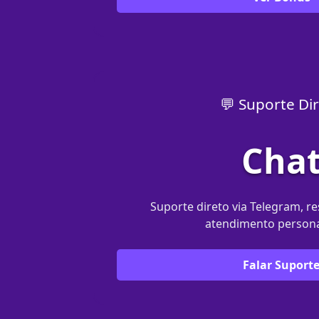
💬 Suporte Di
Cha
Suporte direto via Telegram, r
atendimento persona
Falar Suport