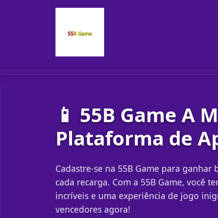
📱 55B Game A M
Plataforma de A
Cadastre-se na 55B Game para ganhar 
cada recarga. Com a 55B Game, você t
incríveis e uma experiência de jogo inig
vencedores agora!