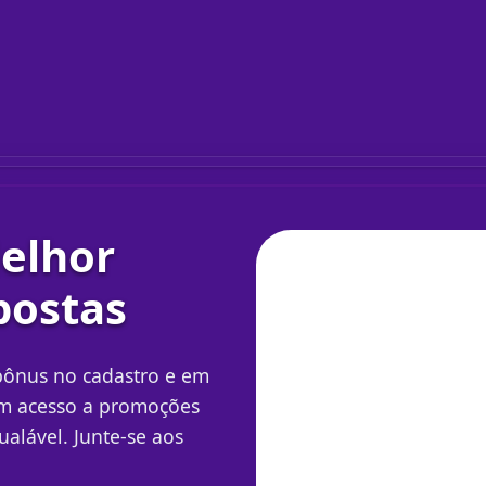
elhor
postas
bônus no cadastro e em
em acesso a promoções
ualável. Junte-se aos