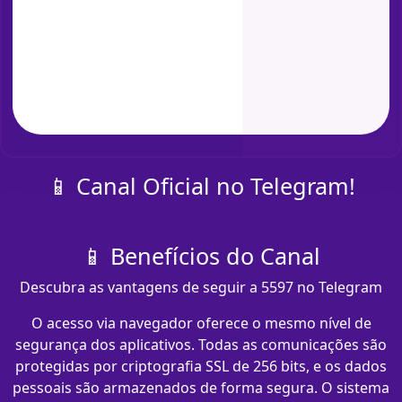
📱 Canal Oficial no Telegram!
📱 Benefícios do Canal
Descubra as vantagens de seguir a 5597 no Telegram
O acesso via navegador oferece o mesmo nível de
segurança dos aplicativos. Todas as comunicações são
protegidas por criptografia SSL de 256 bits, e os dados
pessoais são armazenados de forma segura. O sistema