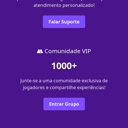
atendimento personalizado!
Falar Suporte
👥 Comunidade VIP
1000+
Junte-se a uma comunidade exclusiva de
jogadores e compartilhe experiências!
Entrar Grupo