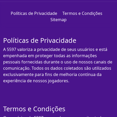
Políticas de Privacidade
Termos e Condições
Sitemap
Políticas de Privacidade
A 5597 valoriza a privacidade de seus usuários e está
empenhada em proteger todas as informações
pessoais fornecidas durante o uso de nossos canais de
comunicação. Todos os dados coletados são utilizados
exclusivamente para fins de melhoria contínua da
experiência de nossos jogadores.
Termos e Condições