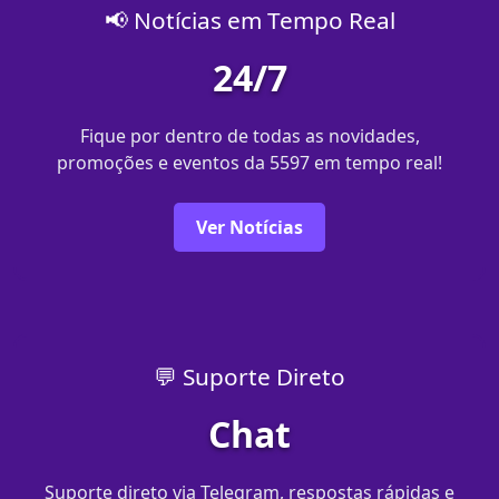
📢 Notícias em Tempo Real
24/7
Fique por dentro de todas as novidades,
promoções e eventos da 5597 em tempo real!
Ver Notícias
💬 Suporte Direto
Chat
Suporte direto via Telegram, respostas rápidas e