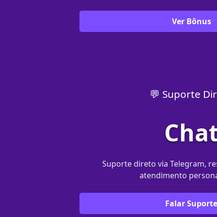
Ver Bônus
💬 Suporte Di
Cha
Suporte direto via Telegram, r
atendimento persona
Falar Suport