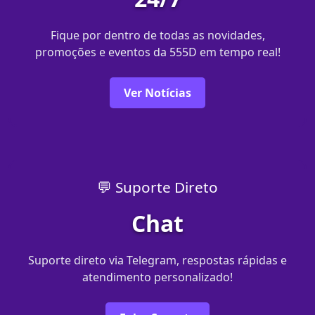
Fique por dentro de todas as novidades,
promoções e eventos da 555D em tempo real!
Ver Notícias
💬 Suporte Direto
Chat
Suporte direto via Telegram, respostas rápidas e
atendimento personalizado!