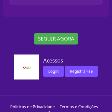
SEGUIR AGORA
Acessos
Login
Registrar-se
Políticas de Privacidade
Termos e Condições