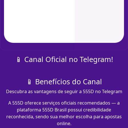
📱 Canal Oficial no Telegram!
📱 Benefícios do Canal
Descubra as vantagens de seguir a 555D no Telegram
A 555D oferece serviços oficiais recomendados — a
plataforma 555D Brasil possui credibilidade
reconhecida, sendo sua melhor escolha para apostas
online.