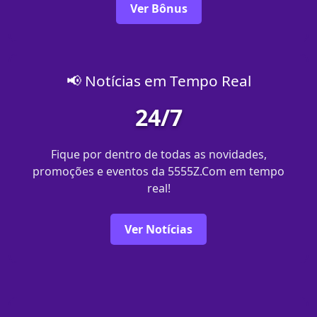
Ver Bônus
📢 Notícias em Tempo Real
24/7
Fique por dentro de todas as novidades,
promoções e eventos da 5555Z.Com em tempo
real!
Ver Notícias