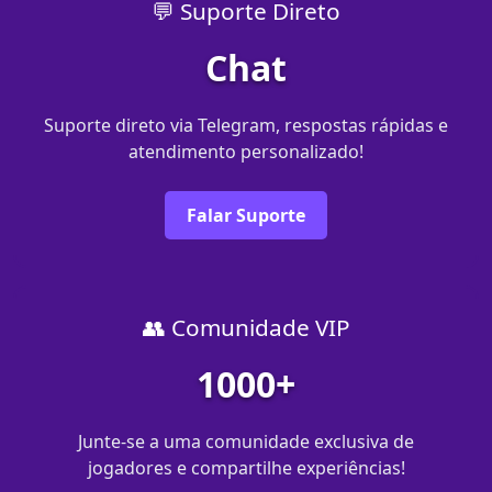
💬 Suporte Direto
Chat
Suporte direto via Telegram, respostas rápidas e
atendimento personalizado!
Falar Suporte
👥 Comunidade VIP
1000+
Junte-se a uma comunidade exclusiva de
jogadores e compartilhe experiências!