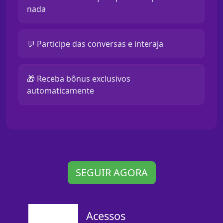
nada
💬 Participe das conversas e interaja
🎁 Receba bônus exclusivos
automaticamente
SEGUIR AGORA
Acessos