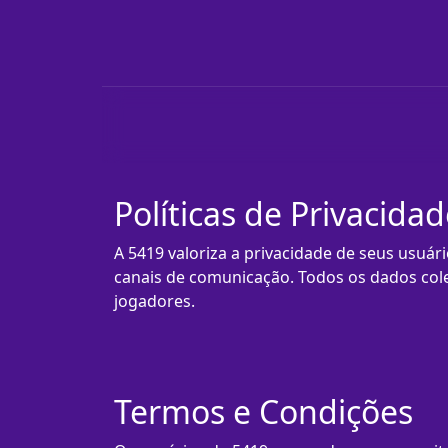
Políticas de Privacida
A 5419 valoriza a privacidade de seus usuá
canais de comunicação. Todos os dados cole
jogadores.
Termos e Condições