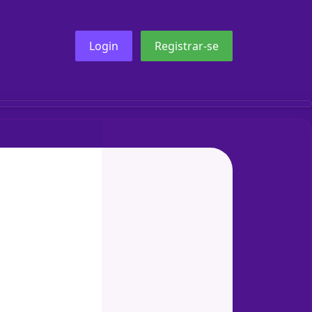
Login
Registrar-se