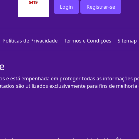
Login
Registrar-se
Políticas de Privacidade
Termos e Condições
Sitemap
de
rios e está empenhada em proteger todas as informações p
tados são utilizados exclusivamente para fins de melhoria