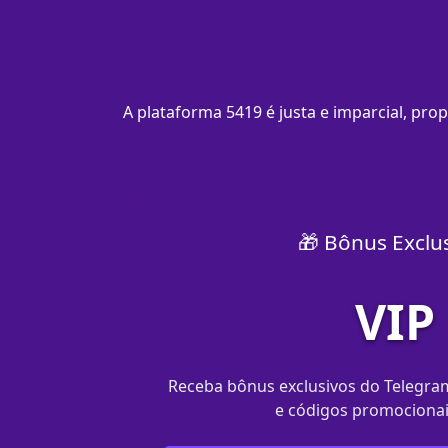
A plataforma 5419 é justa e imparcial, pro
🎁 Bônus Exclu
VIP
Receba bônus exclusivos do Telegra
e códigos promocionai