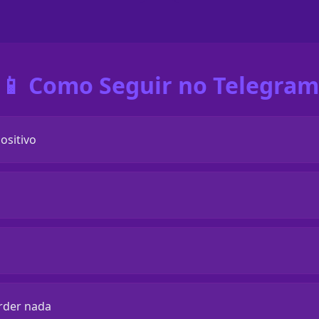
📱 Como Seguir no Telegram
ositivo
erder nada