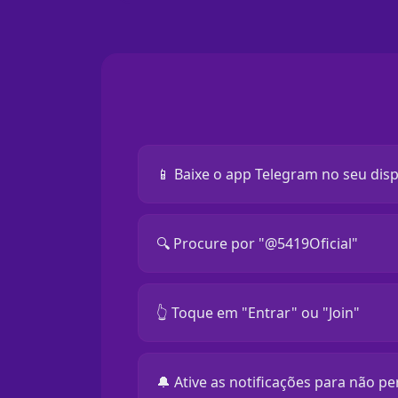
📱 Baixe o app Telegram no seu disp
🔍 Procure por "@5419Oficial"
👆 Toque em "Entrar" ou "Join"
🔔 Ative as notificações para não p