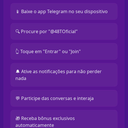
📱 Baixe o app Telegram no seu dispositivo
🔍 Procure por "@48TOficial"
👆 Toque em "Entrar" ou "Join"
🔔 Ative as notificações para não perder
nada
💬 Participe das conversas e interaja
🎁 Receba bônus exclusivos
automaticamente