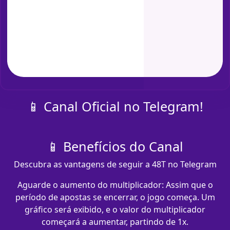
📱 Canal Oficial no Telegram!
📱 Benefícios do Canal
Descubra as vantagens de seguir a 48T no Telegram
Aguarde o aumento do multiplicador: Assim que o
período de apostas se encerrar, o jogo começa. Um
gráfico será exibido, e o valor do multiplicador
começará a aumentar, partindo de 1x.