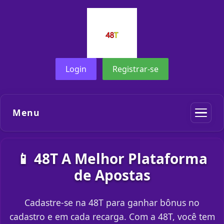
Login
Registrar-se
Menu
📱 48T A Melhor Plataforma
de Apostas
Cadastre-se na 48T para ganhar bônus no
cadastro e em cada recarga. Com a 48T, você tem