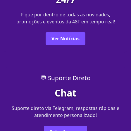
Fique por dentro de todas as novidades,
promoções e eventos da 48T em tempo real!
Ver Notícias
💬 Suporte Direto
Chat
Suporte direto via Telegram, respostas rápidas e
atendimento personalizado!