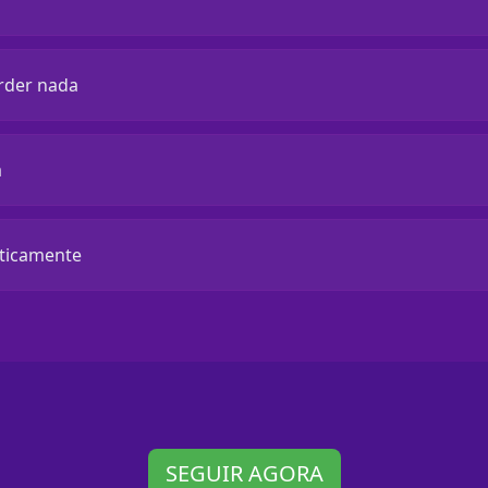
erder nada
a
aticamente
SEGUIR AGORA