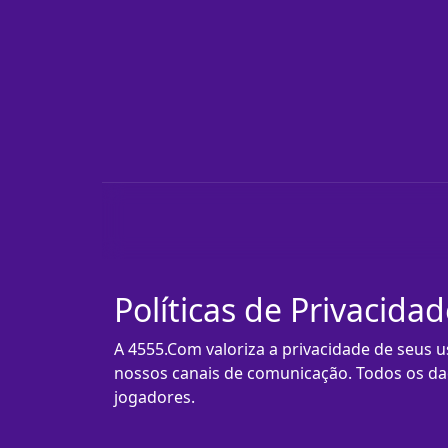
Políticas de Privacida
A 4555.Com valoriza a privacidade de seus 
nossos canais de comunicação. Todos os dad
jogadores.