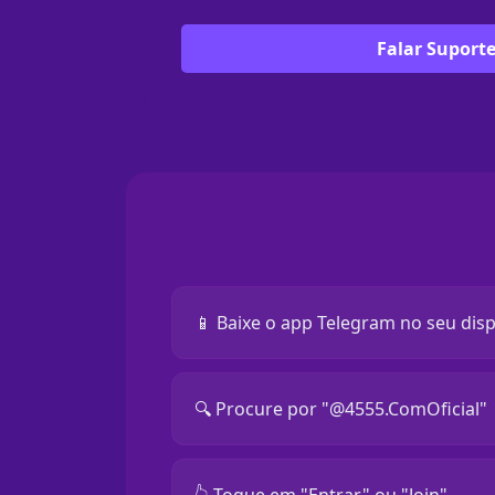
Falar Suport
📱 Baixe o app Telegram no seu disp
🔍 Procure por "@4555.ComOficial"