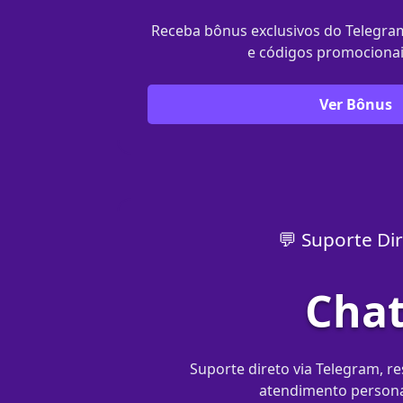
Receba bônus exclusivos do Telegra
e códigos promocionai
Ver Bônus
💬 Suporte Di
Cha
Suporte direto via Telegram, r
atendimento persona