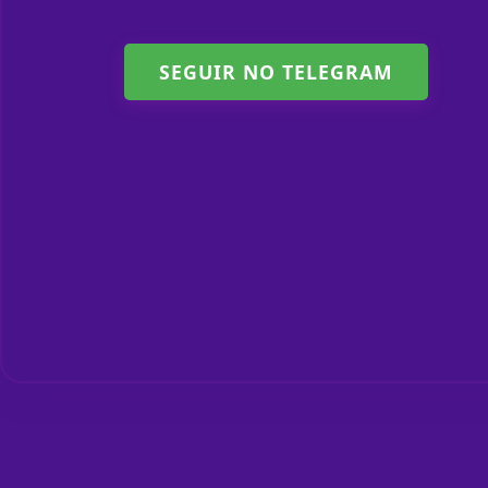
SEGUIR NO TELEGRAM