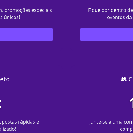
m, promoções especiais
Fique por dentro d
s únicos!
eventos da
reto
👥 
t
espostas rápidas e
Junte-se a uma com
lizado!
compa