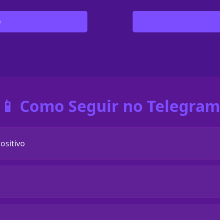
e
📱 Como Seguir no Telegram
ositivo