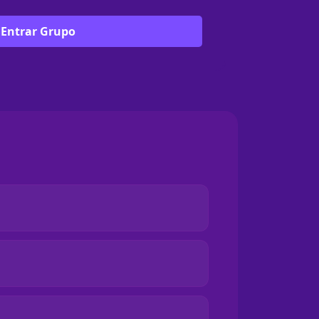
Entrar Grupo