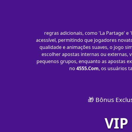
regras adicionais, como 'La Partage' e 
acessível, permitindo que jogadores novato
qualidade e animações suaves, o jogo si
escolher apostas internas ou externas, 
pequenos grupos, enquanto as apostas ext
no
4555.Com
, os usuários 
🎁 Bônus Exclu
VIP