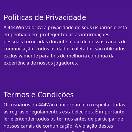
Políticas de Privacidade
A 444Win valoriza a privacidade de seus usuários e está
empenhada em proteger todas as informações
pessoais fornecidas durante o uso de nossos canais de
comunicação. Todos os dados coletados são utilizados
exclusivamente para fins de melhoria contínua da
experiência de nossos jogadores.
Termos e Condições
Os usuários da 444Win concordam em respeitar todas
as regras e regulamentos estabelecidos. É importante
ler e entender todos os termos antes de participar de
nossos canais de comunicação. A violação destes