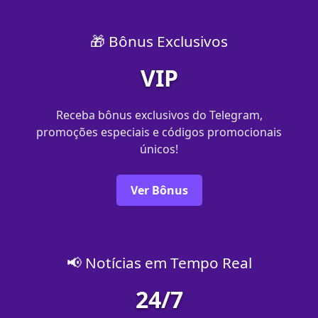
🎁 Bônus Exclusivos
VIP
Receba bônus exclusivos do Telegram,
promoções especiais e códigos promocionais
únicos!
Ver Bônus
📢 Notícias em Tempo Real
24/7