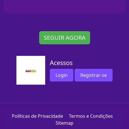
SEGUIR AGORA
Acessos
Login
Registrar-se
Políticas de Privacidade
Termos e Condições
Sitemap