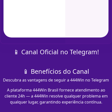
📱 Canal Oficial no Telegram!
📱 Benefícios do Canal
Descubra as vantagens de seguir a 444Win no Telegram
A plataforma 444Win Brasil fornece atendimento ao
cliente 24h — a 444Win resolve qualquer problema em
qualquer lugar, garantindo experiência contínua.