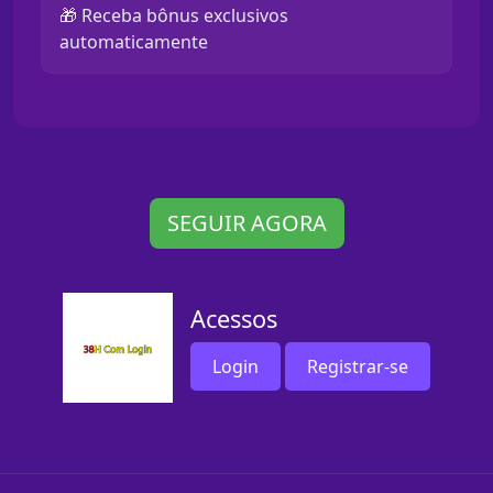
🎁 Receba bônus exclusivos
automaticamente
SEGUIR AGORA
Acessos
Login
Registrar-se