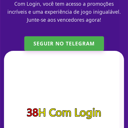
Com Login, você tem acesso a promoções
incríveis e uma experiência de jogo inigualável.
Junte-se aos vencedores agora!
SEGUIR NO TELEGRAM