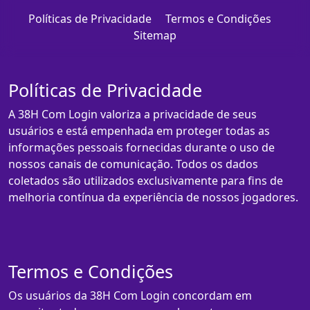
Políticas de Privacidade
Termos e Condições
Sitemap
Políticas de Privacidade
A 38H Com Login valoriza a privacidade de seus
usuários e está empenhada em proteger todas as
informações pessoais fornecidas durante o uso de
nossos canais de comunicação. Todos os dados
coletados são utilizados exclusivamente para fins de
melhoria contínua da experiência de nossos jogadores.
Termos e Condições
Os usuários da 38H Com Login concordam em