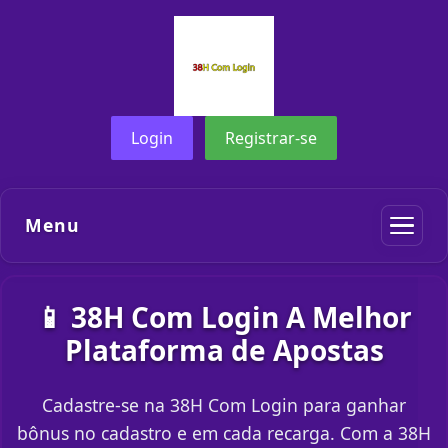
Login
Registrar-se
Menu
📱 38H Com Login A Melhor
Plataforma de Apostas
Cadastre-se na 38H Com Login para ganhar
bônus no cadastro e em cada recarga. Com a 38H