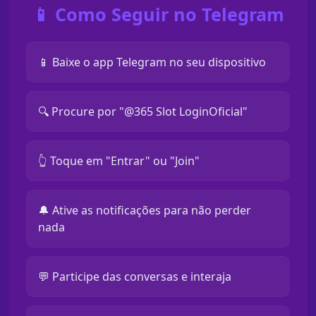
📱 Como Seguir no Telegram
📱 Baixe o app Telegram no seu dispositivo
🔍 Procure por "@365 Slot LoginOficial"
👆 Toque em "Entrar" ou "Join"
🔔 Ative as notificações para não perder
nada
💬 Participe das conversas e interaja