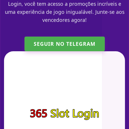
Login, você tem acesso a promoções incríveis e
uma experiência de jogo inigualável. Junte-se aos
vencedores agora!
SEGUIR NO TELEGRAM