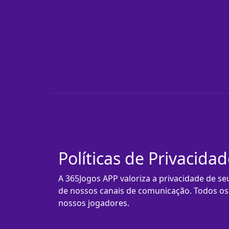
Políticas de Privacida
A 365Jogos APP valoriza a privacidade de s
de nossos canais de comunicação. Todos os 
nossos jogadores.