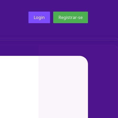
Login
Registrar-se