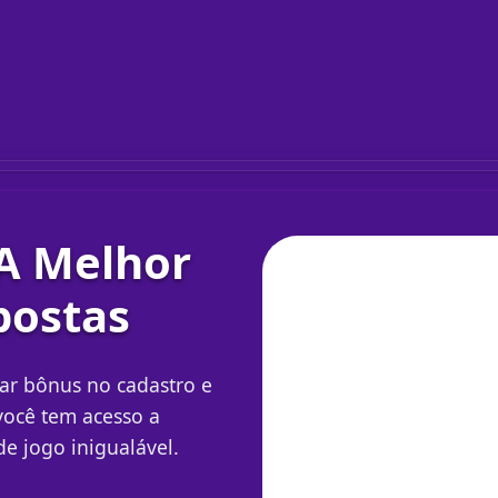
 A Melhor
postas
ar bônus no cadastro e
você tem acesso a
e jogo inigualável.