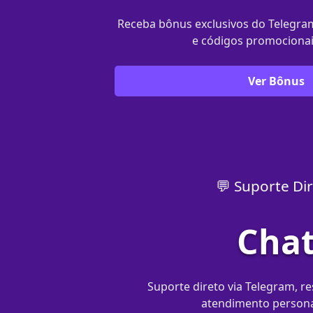
Receba bônus exclusivos do Telegra
e códigos promocionai
Ver Bônus
💬 Suporte Di
Cha
Suporte direto via Telegram, r
atendimento persona