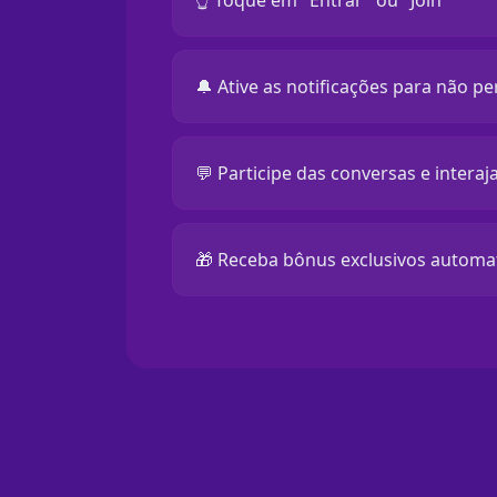
👆 Toque em "Entrar" ou "Join"
🔔 Ative as notificações para não p
💬 Participe das conversas e interaj
🎁 Receba bônus exclusivos autom