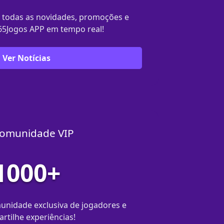
e todas as novidades, promoções e
65Jogos APP em tempo real!
Ver Notícias
Comunidade VIP
1000+
unidade exclusiva de jogadores e
rtilhe experiências!