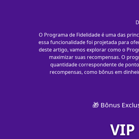
D
O Programa de Fidelidade é uma das princi
essa funcionalidade foi projetada para of
deste artigo, vamos explorar como o Prog
maximizar suas recompensas. O progr
quantidade correspondente de pontos
recompensas, como bônus em dinheiro, 
🎁 Bônus Exclu
VIP