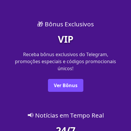
🎁 Bônus Exclusivos
VIP
Receba bônus exclusivos do Telegram,
promoções especiais e códigos promocionais
únicos!
Ver Bônus
📢 Notícias em Tempo Real
24/7