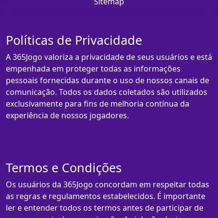
Sitemap
Políticas de Privacidade
A 365Jogo valoriza a privacidade de seus usuários e está
empenhada em proteger todas as informações
pessoais fornecidas durante o uso de nossos canais de
comunicação. Todos os dados coletados são utilizados
exclusivamente para fins de melhoria contínua da
experiência de nossos jogadores.
Termos e Condições
Os usuários da 365Jogo concordam em respeitar todas
as regras e regulamentos estabelecidos. É importante
ler e entender todos os termos antes de participar de