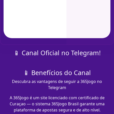
📱 Canal Oficial no Telegram!
📱 Benefícios do Canal
Descubra as vantagens de seguir a 365Jogo no
Telegram
A 365Jogo é um site licenciado com certificado de
Curaçao — o sistema 365Jogo Brasil garante uma
plataforma de apostas segura e de alto nível.