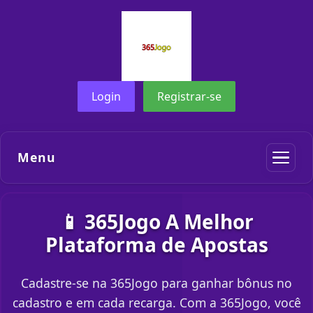
Login
Registrar-se
Menu
📱 365Jogo A Melhor
Plataforma de Apostas
Cadastre-se na 365Jogo para ganhar bônus no
cadastro e em cada recarga. Com a 365Jogo, você