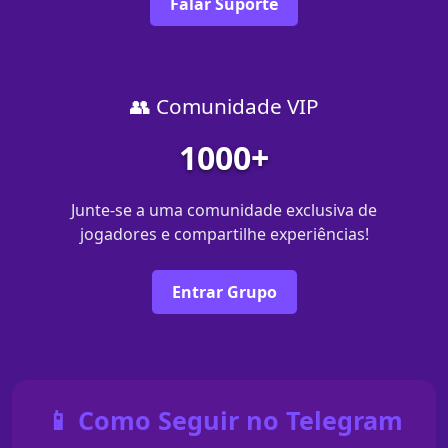
Falar Suporte
👥 Comunidade VIP
1000+
Junte-se a uma comunidade exclusiva de
jogadores e compartilhe experiências!
Entrar Grupo
📱 Como Seguir no Telegram