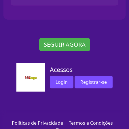
SEGUIR AGORA
Acessos
Login
Registrar-se
Políticas de Privacidade
Termos e Condições