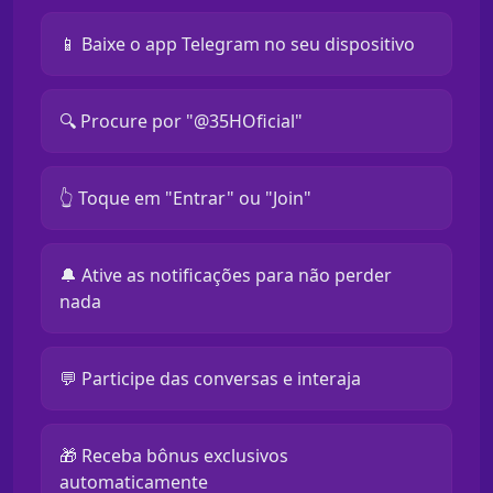
📱 Baixe o app Telegram no seu dispositivo
🔍 Procure por "@35HOficial"
👆 Toque em "Entrar" ou "Join"
🔔 Ative as notificações para não perder
nada
💬 Participe das conversas e interaja
🎁 Receba bônus exclusivos
automaticamente