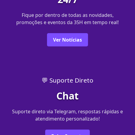
Fique por dentro de todas as novidades,
promoções e eventos da 35H em tempo real!
Ver Notícias
💬 Suporte Direto
Chat
Suporte direto via Telegram, respostas rápidas e
atendimento personalizado!