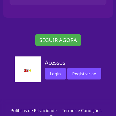
SEGUIR AGORA
Acessos
Login
Registrar-se
Políticas de Privacidade
Termos e Condições