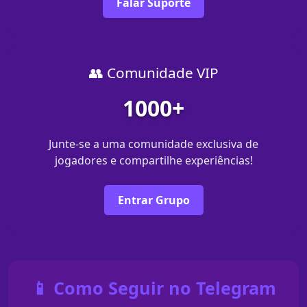
Falar Suporte
👥 Comunidade VIP
1000+
Junte-se a uma comunidade exclusiva de
jogadores e compartilhe experiências!
Entrar Grupo
📱 Como Seguir no Telegram