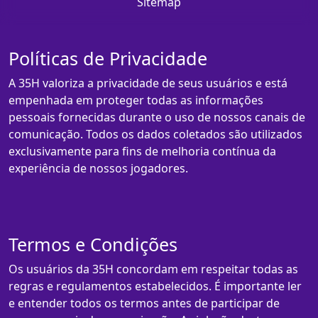
Sitemap
Políticas de Privacidade
A 35H valoriza a privacidade de seus usuários e está
empenhada em proteger todas as informações
pessoais fornecidas durante o uso de nossos canais de
comunicação. Todos os dados coletados são utilizados
exclusivamente para fins de melhoria contínua da
experiência de nossos jogadores.
Termos e Condições
Os usuários da 35H concordam em respeitar todas as
regras e regulamentos estabelecidos. É importante ler
e entender todos os termos antes de participar de