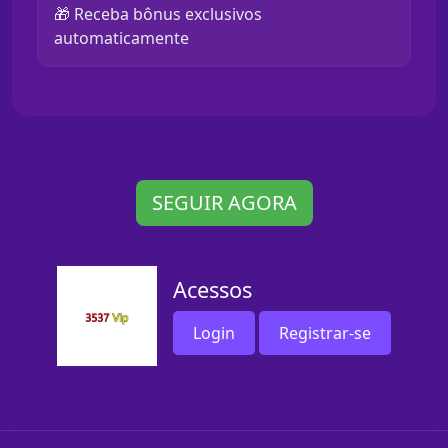
🎁 Receba bônus exclusivos
automaticamente
SEGUIR AGORA
Acessos
Login
Registrar-se