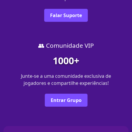
Falar Suporte
👥 Comunidade VIP
1000+
Junte-se a uma comunidade exclusiva de
jogadores e compartilhe experiências!
Entrar Grupo