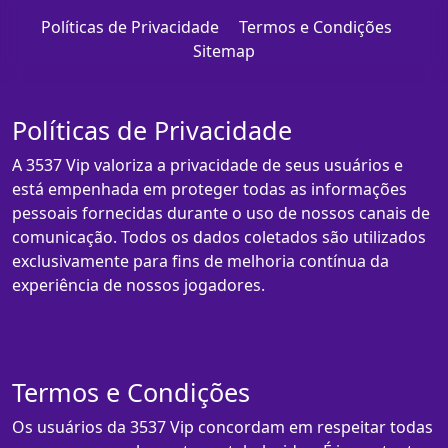
Políticas de Privacidade
Termos e Condições
Sitemap
Políticas de Privacidade
A 3537 Vip valoriza a privacidade de seus usuários e
está empenhada em proteger todas as informações
pessoais fornecidas durante o uso de nossos canais de
comunicação. Todos os dados coletados são utilizados
exclusivamente para fins de melhoria contínua da
experiência de nossos jogadores.
Termos e Condições
Os usuários da 3537 Vip concordam em respeitar todas