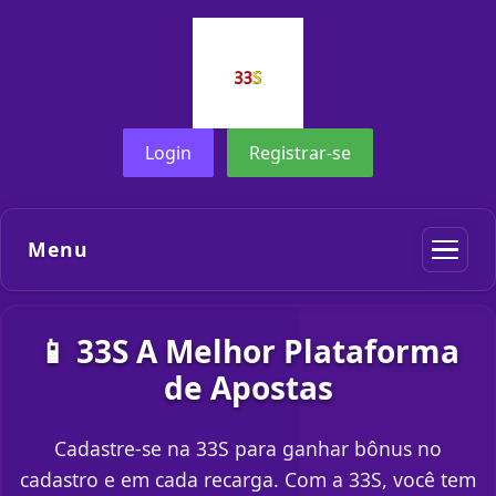
Login
Registrar-se
Menu
📱 33S A Melhor Plataforma
de Apostas
Cadastre-se na 33S para ganhar bônus no
cadastro e em cada recarga. Com a 33S, você tem