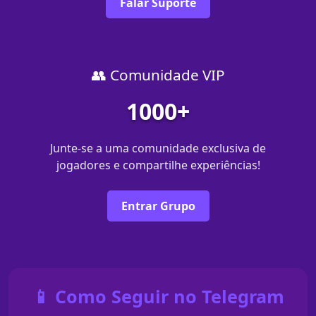
Falar Suporte
👥 Comunidade VIP
1000+
Junte-se a uma comunidade exclusiva de
jogadores e compartilhe experiências!
Entrar Grupo
📱 Como Seguir no Telegram