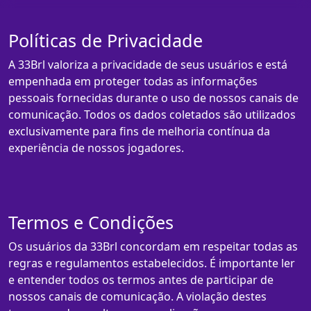
Políticas de Privacidade
A 33Brl valoriza a privacidade de seus usuários e está
empenhada em proteger todas as informações
pessoais fornecidas durante o uso de nossos canais de
comunicação. Todos os dados coletados são utilizados
exclusivamente para fins de melhoria contínua da
experiência de nossos jogadores.
Termos e Condições
Os usuários da 33Brl concordam em respeitar todas as
regras e regulamentos estabelecidos. É importante ler
e entender todos os termos antes de participar de
nossos canais de comunicação. A violação destes