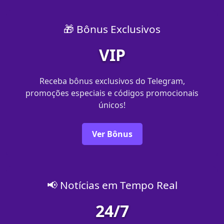
🎁 Bônus Exclusivos
VIP
Receba bônus exclusivos do Telegram,
promoções especiais e códigos promocionais
únicos!
Ver Bônus
📢 Notícias em Tempo Real
24/7