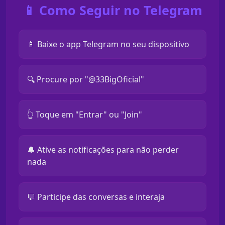
📱 Como Seguir no Telegram
📱 Baixe o app Telegram no seu dispositivo
🔍 Procure por "@33BigOficial"
👆 Toque em "Entrar" ou "Join"
🔔 Ative as notificações para não perder
nada
💬 Participe das conversas e interaja