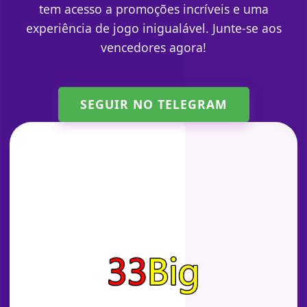
tem acesso a promoções incríveis e uma
experiência de jogo inigualável. Junte-se aos
vencedores agora!
SEGUIR NO TELEGRAM