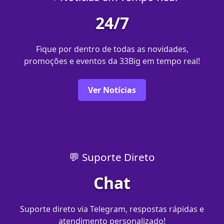
24/7
Fique por dentro de todas as novidades,
promoções e eventos da 33Big em tempo real!
Ver Notícias
💬 Suporte Direto
Chat
Suporte direto via Telegram, respostas rápidas e
atendimento personalizado!