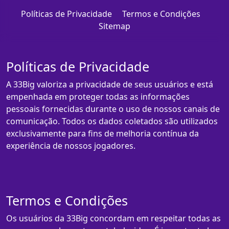
Políticas de Privacidade
Termos e Condições
Sitemap
Políticas de Privacidade
A 33Big valoriza a privacidade de seus usuários e está
empenhada em proteger todas as informações
pessoais fornecidas durante o uso de nossos canais de
comunicação. Todos os dados coletados são utilizados
exclusivamente para fins de melhoria contínua da
experiência de nossos jogadores.
Termos e Condições
Os usuários da 33Big concordam em respeitar todas as