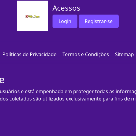
Acessos
Login
Registrar-se
Políticas de Privacidade
Termos e Condições
Sitemap
de
s usuários e está empenhada em proteger todas as informaç
os coletados são utilizados exclusivamente para fins de m