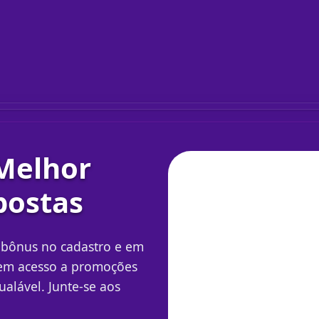
Melhor
postas
 bônus no cadastro e em
tem acesso a promoções
ualável. Junte-se aos