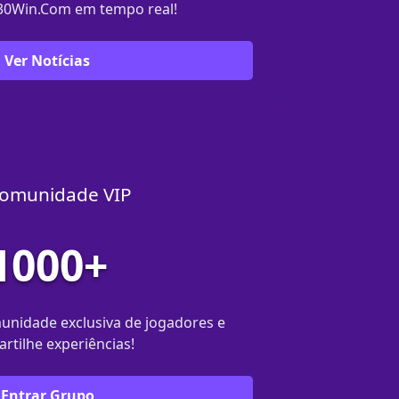
30Win.Com em tempo real!
Ver Notícias
Comunidade VIP
1000+
unidade exclusiva de jogadores e
rtilhe experiências!
Entrar Grupo