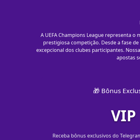
A UEFA Champions League representa o mai
prestigiosa competição. Desde a fase de
excepcional dos clubes participantes. Nos
apostas s
🎁 Bônus Exclu
VIP
Receba bônus exclusivos do Telegra