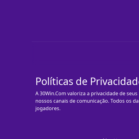
Políticas de Privacida
A 30Win.Com valoriza a privacidade de seu
nossos canais de comunicação. Todos os dad
jogadores.