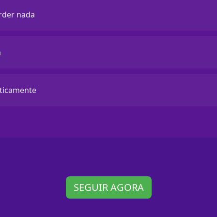
erder nada
a
aticamente
SEGUIR AGORA