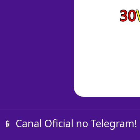
📱 Canal Oficial no Telegram!