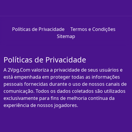
Políticas de Privacidade
Termos e Condições
Sitemap
Políticas de Privacidade
A 2Vpg.Com valoriza a privacidade de seus usuários e
está empenhada em proteger todas as informações
pessoais fornecidas durante o uso de nossos canais de
comunicação. Todos os dados coletados são utilizados
exclusivamente para fins de melhoria contínua da
experiência de nossos jogadores.