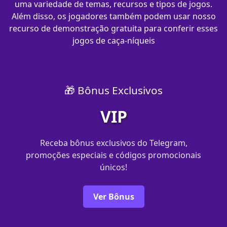
uma variedade de temas, recursos e tipos de jogos.
Além disso, os jogadores também podem usar nosso
recurso de demonstração gratuita para conferir esses
jogos de caça-níqueis
🎁 Bônus Exclusivos
VIP
Receba bônus exclusivos do Telegram,
promoções especiais e códigos promocionais
únicos!
Ver Bônus