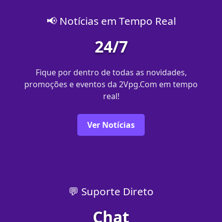
📢 Notícias em Tempo Real
24/7
Fique por dentro de todas as novidades,
promoções e eventos da 2Vpg.Com em tempo
real!
Ver Notícias
💬 Suporte Direto
Chat