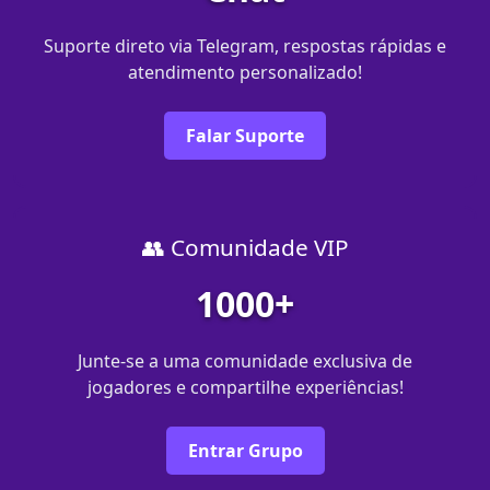
Suporte direto via Telegram, respostas rápidas e
atendimento personalizado!
Falar Suporte
👥 Comunidade VIP
1000+
Junte-se a uma comunidade exclusiva de
jogadores e compartilhe experiências!
Entrar Grupo