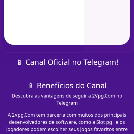
📱 Canal Oficial no Telegram!
📱 Benefícios do Canal
Descubra as vantagens de seguir a 2Vpg.Com no
Telegram
A 2Vpg.Com tem parceria com muitos dos principais
desenvolvedores de software, como a Slot pg , e os
jogadores podem escolher seus jogos favoritos entre