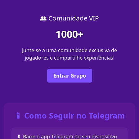
👥 Comunidade VIP
1000+
Junte-se a uma comunidade exclusiva de
jogadores e compartilhe experiências!
Entrar Grupo
📱 Como Seguir no Telegram
📱 Baixe o app Telegram no seu dispositivo