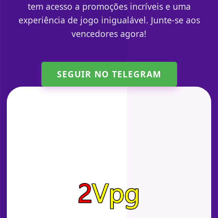
tem acesso a promoções incríveis e uma
experiência de jogo inigualável. Junte-se aos
vencedores agora!
SEGUIR NO TELEGRAM