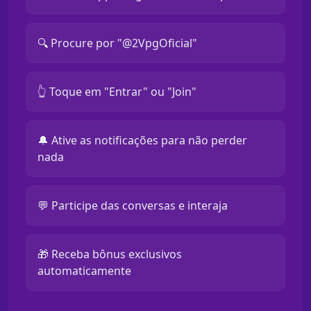
🔍 Procure por "@2VpgOficial"
👆 Toque em "Entrar" ou "Join"
🔔 Ative as notificações para não perder
nada
💬 Participe das conversas e interaja
🎁 Receba bônus exclusivos
automaticamente