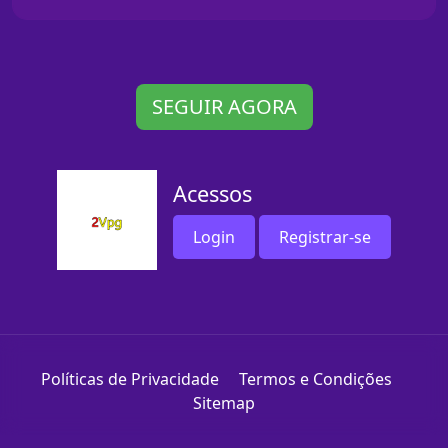
SEGUIR AGORA
Acessos
Login
Registrar-se
Políticas de Privacidade
Termos e Condições
Sitemap