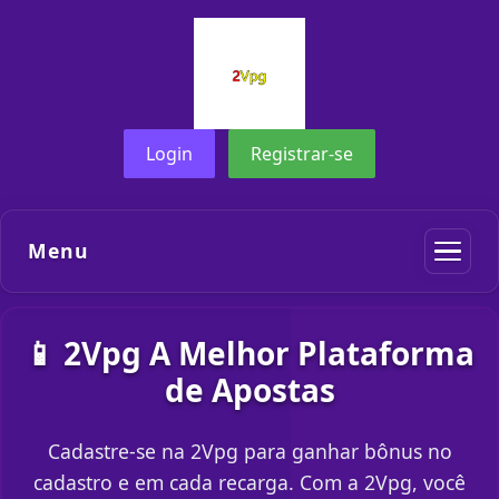
Login
Registrar-se
Menu
📱 2Vpg A Melhor Plataforma
de Apostas
Cadastre-se na 2Vpg para ganhar bônus no
cadastro e em cada recarga. Com a 2Vpg, você