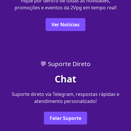
Fique por dentro de todas as novidades,
promoções e eventos da 2Vpg em tempo real!
Ver Notícias
💬 Suporte Direto
Chat
Suporte direto via Telegram, respostas rápidas e
atendimento personalizado!
Falar Suporte