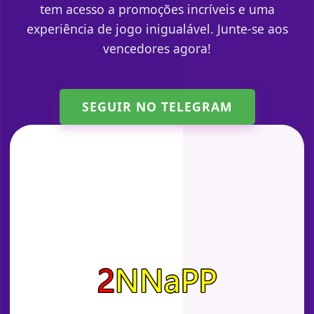
tem acesso a promoções incríveis e uma
experiência de jogo inigualável. Junte-se aos
vencedores agora!
SEGUIR NO TELEGRAM