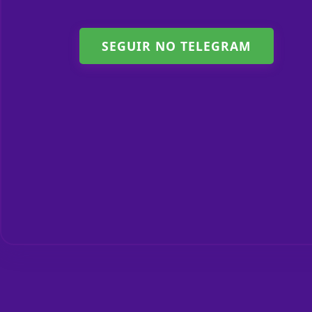
SEGUIR NO TELEGRAM