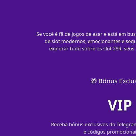
Se você é fã de jogos de azar e está em bu
de slot modernos, emocionantes e segu
explorar tudo sobre os slot 28R, seus
🎁 Bônus Exclu
VIP
Receba bônus exclusivos do Telegra
e códigos promocionai