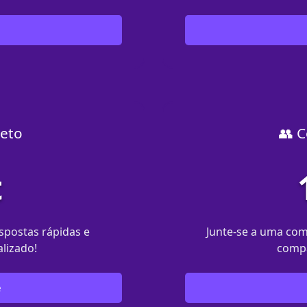
reto
👥 
t
espostas rápidas e
Junte-se a uma com
lizado!
compa
e