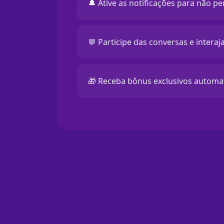
🔔 Ative as notificações para não p
💬 Participe das conversas e interaj
🎁 Receba bônus exclusivos autom