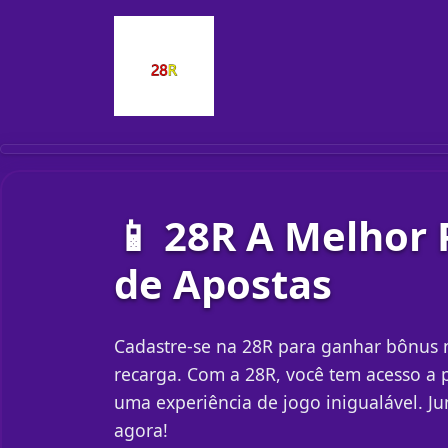
📱 28R A Melhor
de Apostas
Cadastre-se na 28R para ganhar bônus 
recarga. Com a 28R, você tem acesso a 
uma experiência de jogo inigualável. J
agora!