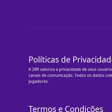
Políticas de Privacida
A 28R valoriza a privacidade de seus usuár
canais de comunicação. Todos os dados cole
jogadores.
Termos e Condições