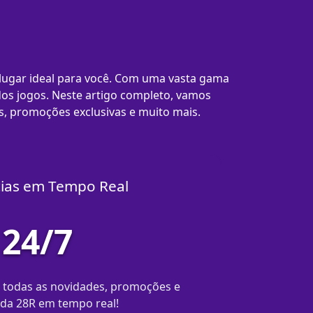
o lugar ideal para você. Com uma vasta gama
os jogos. Neste artigo completo, vamos
is, promoções exclusivas e muito mais.
cias em Tempo Real
24/7
e todas as novidades, promoções e
 da 28R em tempo real!