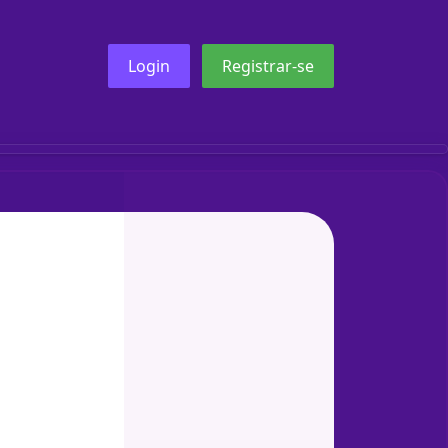
Login
Registrar-se