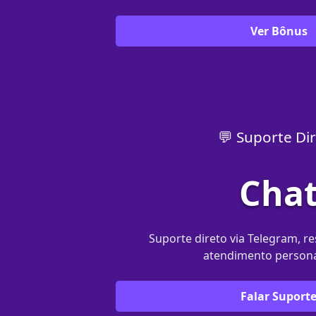
Ver Bônus
💬 Suporte Di
Cha
Suporte direto via Telegram, r
atendimento persona
Falar Suport