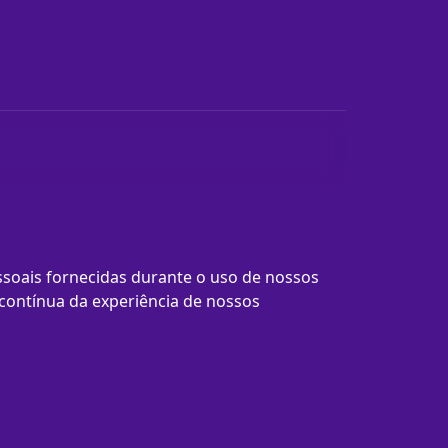
ssoais fornecidas durante o uso de nossos
 contínua da experiência de nossos