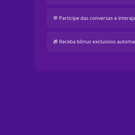
💬 Participe das conversas e interaj
🎁 Receba bônus exclusivos autom