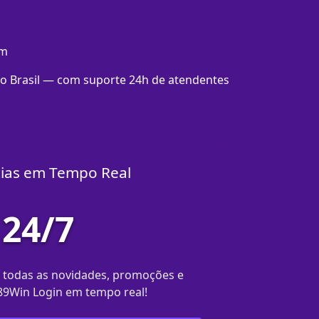
am
do Brasil — com suporte 24h de atendentes
cias em Tempo Real
24/7
e todas as novidades, promoções e
89Win Login em tempo real!