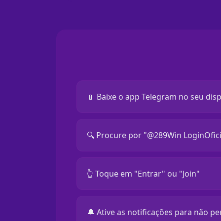
📱 Baixe o app Telegram no seu disp
🔍 Procure por "@289Win LoginOfici
👆 Toque em "Entrar" ou "Join"
🔔 Ative as notificações para não p