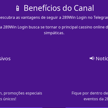
📱 Benefícios do Canal
escubra as vantagens de seguir a 289Win Login no Telegr
a 289Win Login busca se tornar o principal cassino online 
simpáticas.
sivos
📢 Notí
m, promoções especiais
Fique por dentro d
s únicos!
eventos da 2