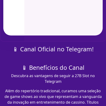
📱 Canal Oficial no Telegram!
📱 Benefícios do Canal
Descubra as vantagens de seguir a 27B Slot no
Telegram
Além do repertório tradicional, curamos uma seleção
de game shows ao vivo que representam a vanguarda
da inovação em entretenimento de cassino. Títulos