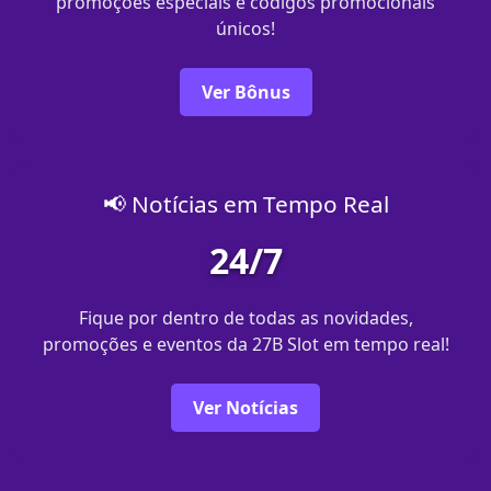
promoções especiais e códigos promocionais
únicos!
Ver Bônus
📢 Notícias em Tempo Real
24/7
Fique por dentro de todas as novidades,
promoções e eventos da 27B Slot em tempo real!
Ver Notícias