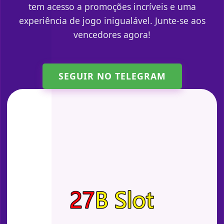
tem acesso a promoções incríveis e uma
experiência de jogo inigualável. Junte-se aos
vencedores agora!
SEGUIR NO TELEGRAM