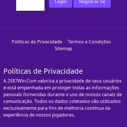
Login
Registrar-se
Políticas de Privacidade
Termos e Condições
Sitemap
Políticas de Privacidade
A 2587Win.Com valoriza a privacidade de seus usuários
e está empenhada em proteger todas as informações
pessoais fornecidas durante o uso de nossos canais de
comunicação. Todos os dados coletados são utilizados
exclusivamente para fins de melhoria contínua da
experiência de nossos jogadores.