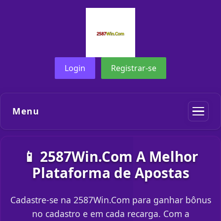
Login
Registrar-se
Menu
📱 2587Win.Com A Melhor
Plataforma de Apostas
Cadastre-se na 2587Win.Com para ganhar bônus
no cadastro e em cada recarga. Com a