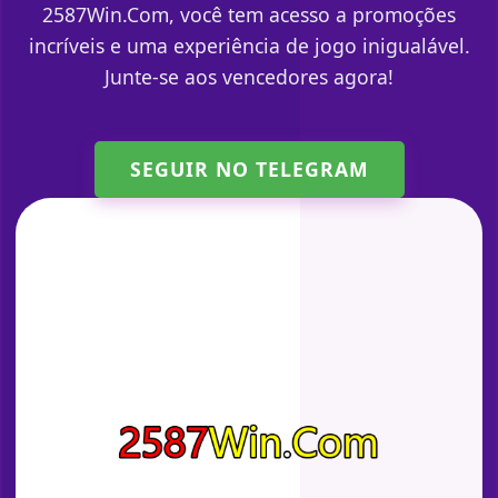
2587Win.Com, você tem acesso a promoções
incríveis e uma experiência de jogo inigualável.
Junte-se aos vencedores agora!
SEGUIR NO TELEGRAM