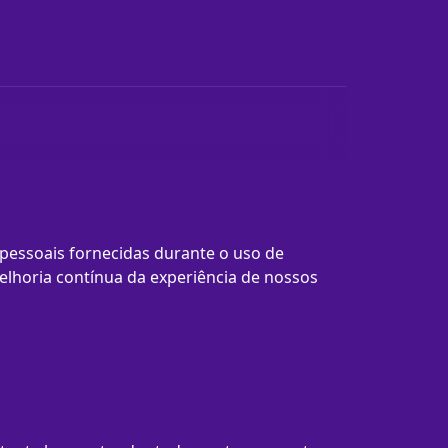
pessoais fornecidas durante o uso de
elhoria contínua da experiência de nossos