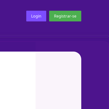
Login
Registrar-se