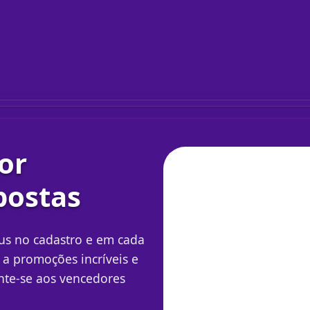
or
postas
us no cadastro e em cada
 a promoções incríveis e
unte-se aos vencedores