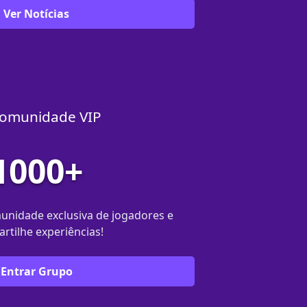
Ver Notícias
Comunidade VIP
1000+
unidade exclusiva de jogadores e
rtilhe experiências!
Entrar Grupo