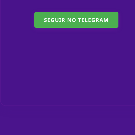
SEGUIR NO TELEGRAM