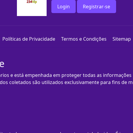
Login
Registrar-se
Políticas de Privacidade
Termos e Condições
Sitemap
de
uários e está empenhada em proteger todas as informações 
os coletados são utilizados exclusivamente para fins de m