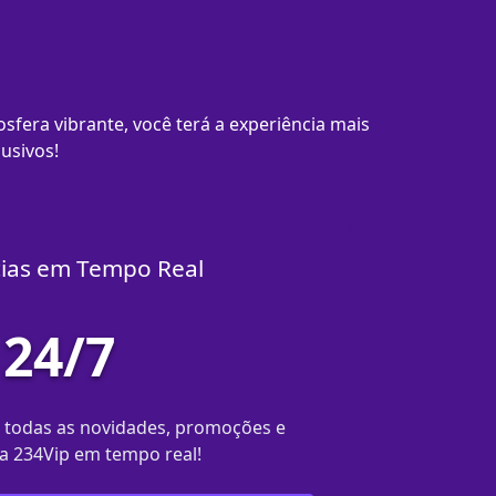
sfera vibrante, você terá a experiência mais
usivos!
cias em Tempo Real
24/7
e todas as novidades, promoções e
a 234Vip em tempo real!