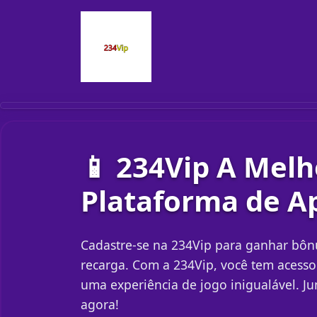
📱 234Vip A Melh
Plataforma de A
Cadastre-se na 234Vip para ganhar bôn
recarga. Com a 234Vip, você tem acesso
uma experiência de jogo inigualável. J
agora!