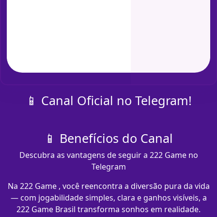
📱 Canal Oficial no Telegram!
📱 Benefícios do Canal
Descubra as vantagens de seguir a 222 Game no
Telegram
Na 222 Game , você reencontra a diversão pura da vida
— com jogabilidade simples, clara e ganhos visíveis, a
222 Game Brasil transforma sonhos em realidade.