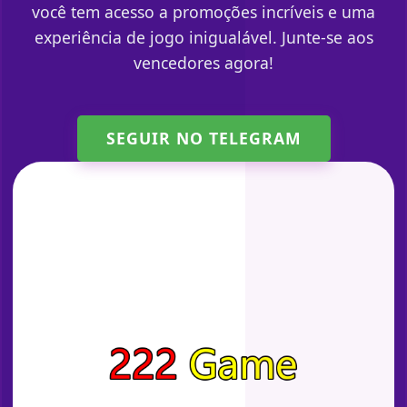
você tem acesso a promoções incríveis e uma
experiência de jogo inigualável. Junte-se aos
vencedores agora!
SEGUIR NO TELEGRAM