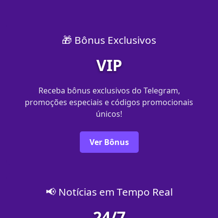
🎁 Bônus Exclusivos
VIP
Receba bônus exclusivos do Telegram,
promoções especiais e códigos promocionais
únicos!
Ver Bônus
📢 Notícias em Tempo Real
24/7