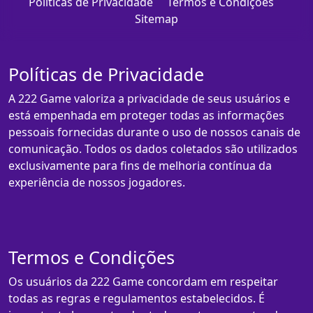
Políticas de Privacidade
Termos e Condições
Sitemap
Políticas de Privacidade
A 222 Game valoriza a privacidade de seus usuários e
está empenhada em proteger todas as informações
pessoais fornecidas durante o uso de nossos canais de
comunicação. Todos os dados coletados são utilizados
exclusivamente para fins de melhoria contínua da
experiência de nossos jogadores.
Termos e Condições
Os usuários da 222 Game concordam em respeitar
todas as regras e regulamentos estabelecidos. É