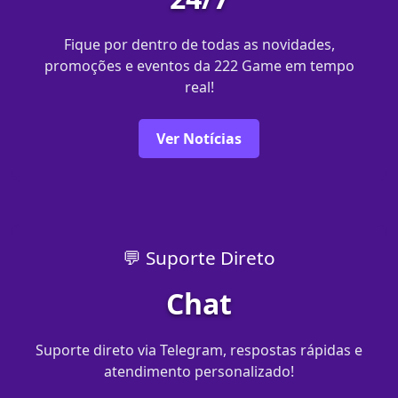
Fique por dentro de todas as novidades,
promoções e eventos da 222 Game em tempo
real!
Ver Notícias
💬 Suporte Direto
Chat
Suporte direto via Telegram, respostas rápidas e
atendimento personalizado!