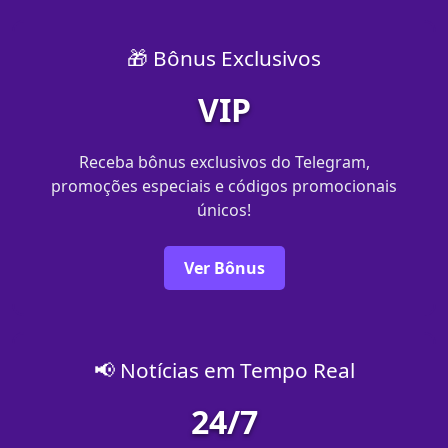
🎁 Bônus Exclusivos
VIP
Receba bônus exclusivos do Telegram,
promoções especiais e códigos promocionais
únicos!
Ver Bônus
📢 Notícias em Tempo Real
24/7