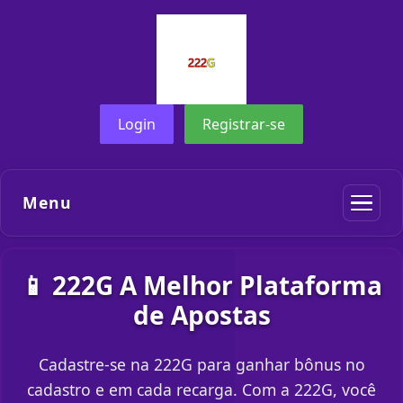
Login
Registrar-se
Menu
📱 222G A Melhor Plataforma
de Apostas
Cadastre-se na 222G para ganhar bônus no
cadastro e em cada recarga. Com a 222G, você