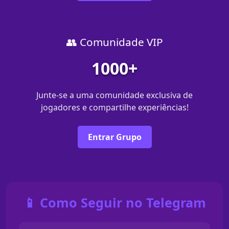
👥 Comunidade VIP
1000+
Junte-se a uma comunidade exclusiva de
jogadores e compartilhe experiências!
Entrar Grupo
📱 Como Seguir no Telegram