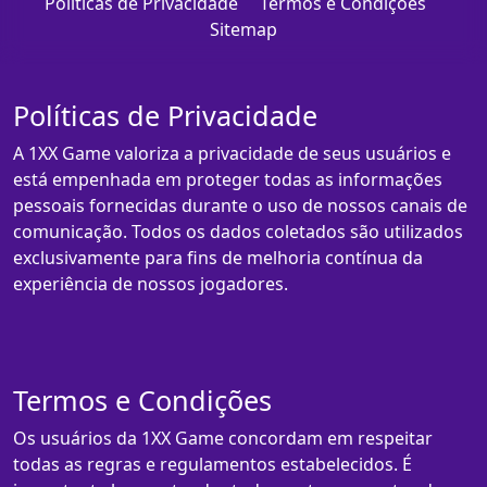
Políticas de Privacidade
Termos e Condições
Sitemap
Políticas de Privacidade
A 1XX Game valoriza a privacidade de seus usuários e
está empenhada em proteger todas as informações
pessoais fornecidas durante o uso de nossos canais de
comunicação. Todos os dados coletados são utilizados
exclusivamente para fins de melhoria contínua da
experiência de nossos jogadores.
Termos e Condições
Os usuários da 1XX Game concordam em respeitar
todas as regras e regulamentos estabelecidos. É