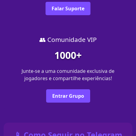
Falar Suporte
👥 Comunidade VIP
1000+
Junte-se a uma comunidade exclusiva de
jogadores e compartilhe experiências!
Entrar Grupo
📱 Como Seguir no Telegram