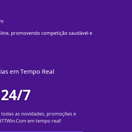
am
nline, promovendo competição saudável e
cias em Tempo Real
24/7
e todas as novidades, promoções e
977Win.Com em tempo real!