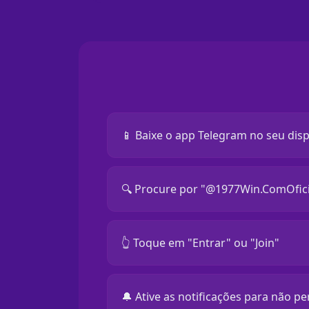
📱 Baixe o app Telegram no seu disp
🔍 Procure por "@1977Win.ComOfici
👆 Toque em "Entrar" ou "Join"
🔔 Ative as notificações para não p