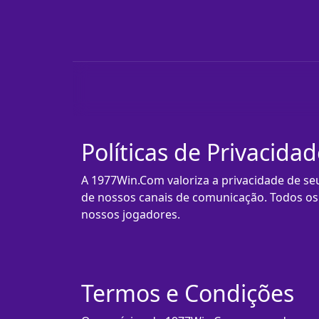
Políticas de Privacida
A 1977Win.Com valoriza a privacidade de s
de nossos canais de comunicação. Todos os 
nossos jogadores.
Termos e Condições