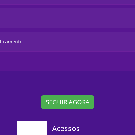
a
aticamente
SEGUIR AGORA
Acessos