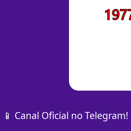
📱 Canal Oficial no Telegram!