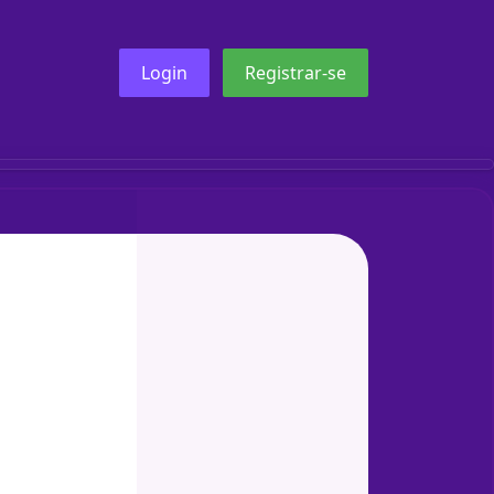
Login
Registrar-se