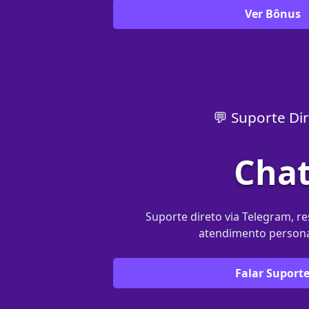
Ver Bônus
💬 Suporte Di
Cha
Suporte direto via Telegram, r
atendimento persona
Falar Suport