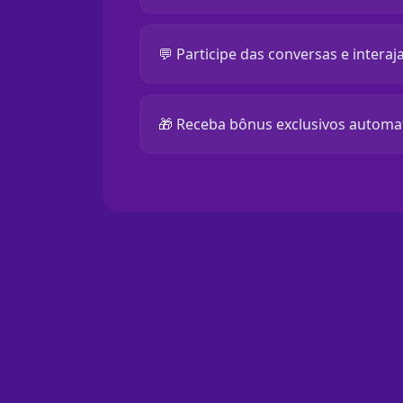
💬 Participe das conversas e interaj
🎁 Receba bônus exclusivos autom