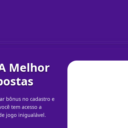
A Melhor
postas
ar bônus no cadastro e
você tem acesso a
e jogo inigualável.