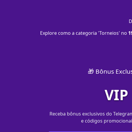
D
Explore como a categoria 'Torneios' no
1
🎁 Bônus Exclu
VIP
Receba bônus exclusivos do Telegra
e códigos promocionai