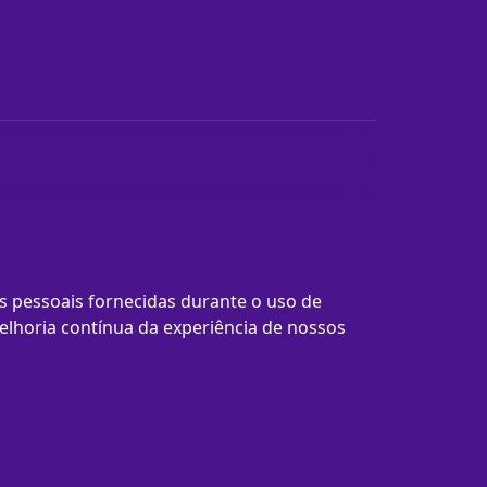
s pessoais fornecidas durante o uso de
elhoria contínua da experiência de nossos