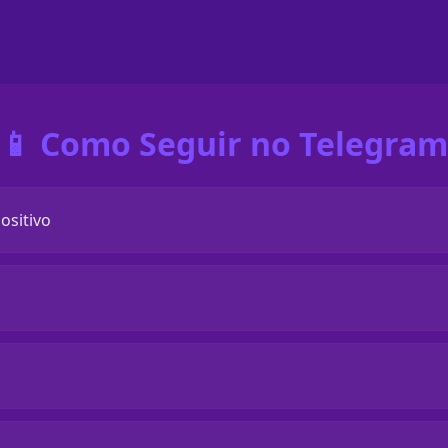
📱 Como Seguir no Telegram
ositivo