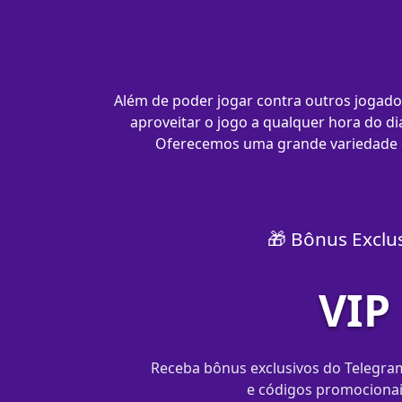
Além de poder jogar contra outros jogado
aproveitar o jogo a qualquer hora do di
Oferecemos uma grande variedade de
🎁 Bônus Exclu
VIP
Receba bônus exclusivos do Telegra
e códigos promocionai