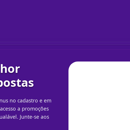
lhor
postas
nus no cadastro e em
 acesso a promoções
ualável. Junte-se aos