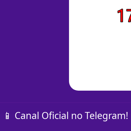
📱 Canal Oficial no Telegram!