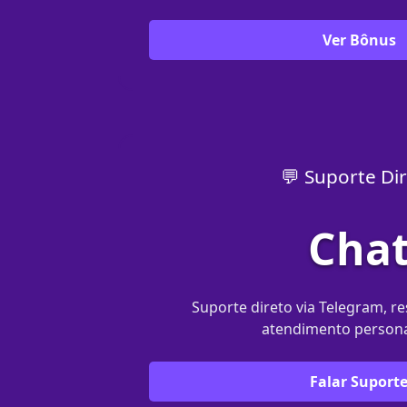
Ver Bônus
💬 Suporte Di
Cha
Suporte direto via Telegram, r
atendimento persona
Falar Suport