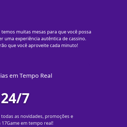
ém temos muitas mesas para que você possa
er uma experiência autêntica de cassino.
rão que você aproveite cada minuto!
cias em Tempo Real
24/7
e todas as novidades, promoções e
a 17Game em tempo real!