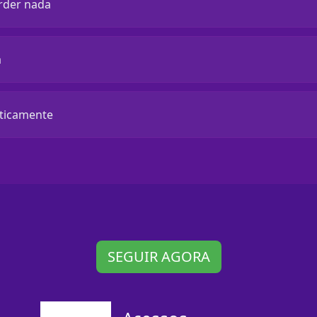
erder nada
a
aticamente
SEGUIR AGORA