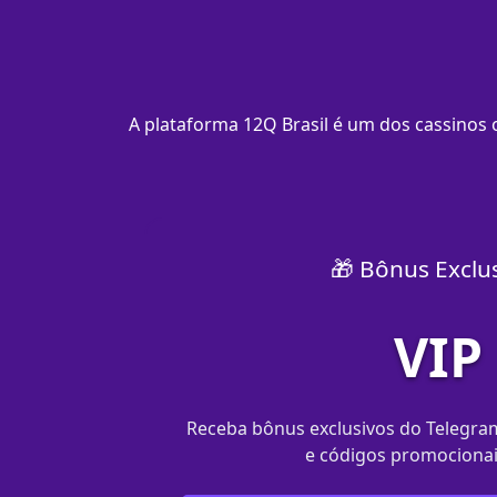
A plataforma 12Q Brasil é um dos cassinos o
🎁 Bônus Exclu
VIP
Receba bônus exclusivos do Telegra
e códigos promocionai