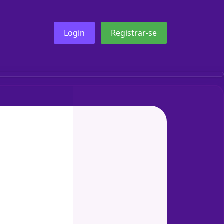
Login
Registrar-se