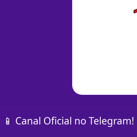
📱 Canal Oficial no Telegram!