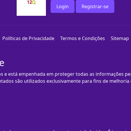
Login
Registrar-se
Políticas de Privacidade
Termos e Condições
Sitemap
de
ios e está empenhada em proteger todas as informações pe
tados são utilizados exclusivamente para fins de melhoria