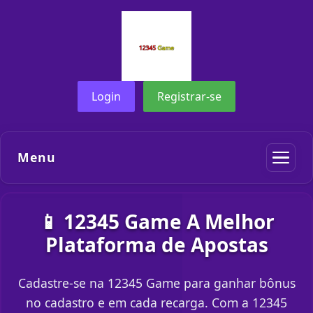
Login
Registrar-se
Menu
📱 12345 Game A Melhor
Plataforma de Apostas
Cadastre-se na 12345 Game para ganhar bônus
no cadastro e em cada recarga. Com a 12345