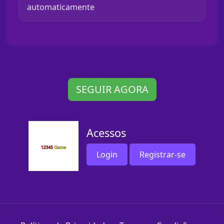
automaticamente
SEGUIR AGORA
Acessos
Login
Registrar-se