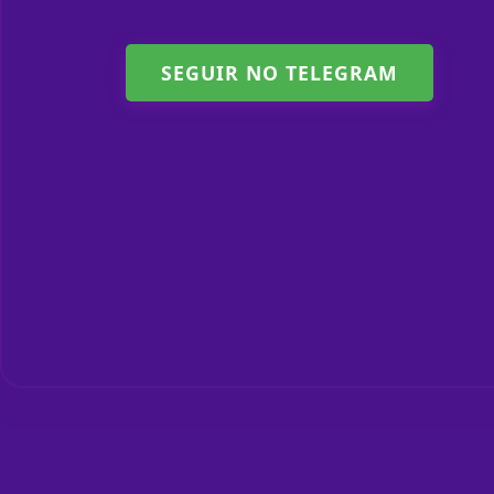
SEGUIR NO TELEGRAM