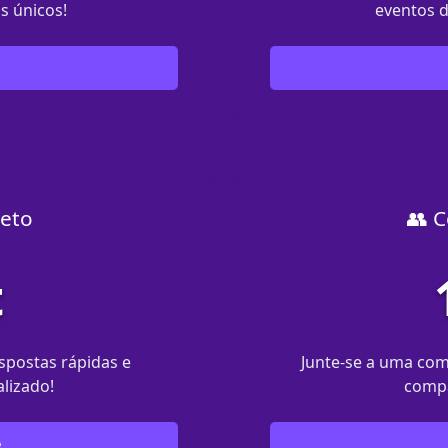
s únicos!
eventos d
reto
👥 
t
espostas rápidas e
Junte-se a uma com
lizado!
compa
e