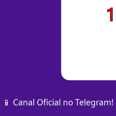
📱 Canal Oficial no Telegram!