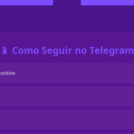
📱 Como Seguir no Telegram
ositivo