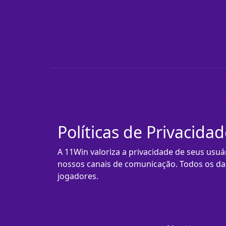
Políticas de Privacida
A 11Win valoriza a privacidade de seus usu
nossos canais de comunicação. Todos os dad
jogadores.