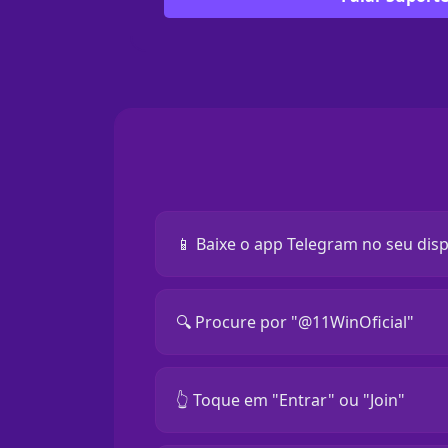
📱 Baixe o app Telegram no seu disp
🔍 Procure por "@11WinOficial"
👆 Toque em "Entrar" ou "Join"