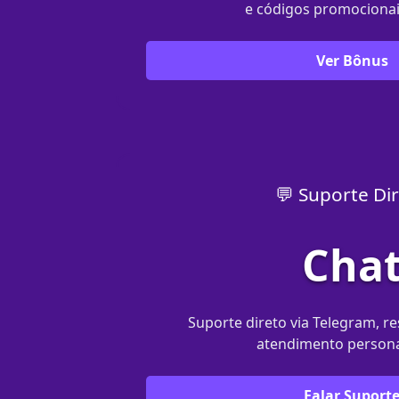
e códigos promocionai
Ver Bônus
💬 Suporte Di
Cha
Suporte direto via Telegram, r
atendimento persona
Falar Suport