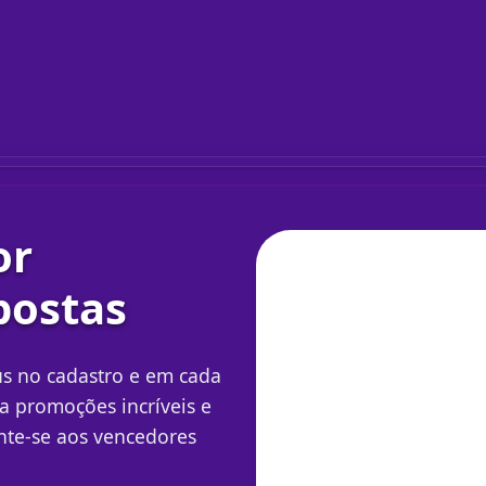
or
postas
s no cadastro e em cada
a promoções incríveis e
unte-se aos vencedores