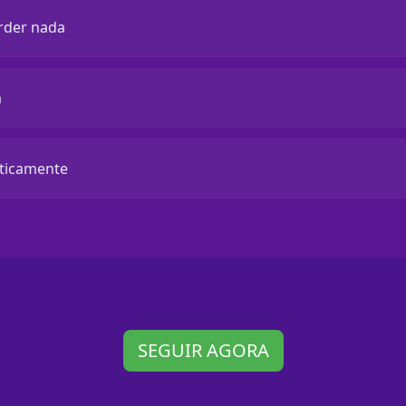
erder nada
a
aticamente
SEGUIR AGORA