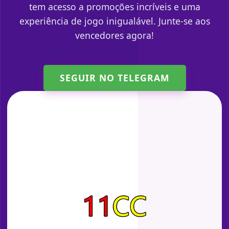
tem acesso a promoções incríveis e uma
experiência de jogo inigualável. Junte-se aos
vencedores agora!
SEGUIR NO TELEGRAM