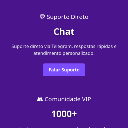
💬 Suporte Direto
Chat
Suporte direto via Telegram, respostas rápidas e
atendimento personalizado!
Falar Suporte
👥 Comunidade VIP
1000+