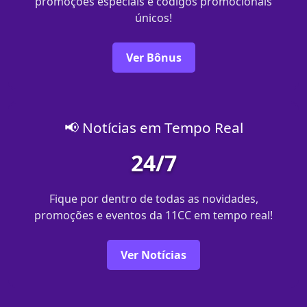
promoções especiais e códigos promocionais
únicos!
Ver Bônus
📢 Notícias em Tempo Real
24/7
Fique por dentro de todas as novidades,
promoções e eventos da 11CC em tempo real!
Ver Notícias