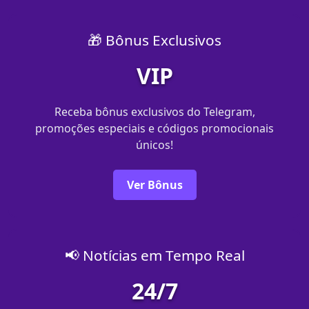
🎁 Bônus Exclusivos
VIP
Receba bônus exclusivos do Telegram,
promoções especiais e códigos promocionais
únicos!
Ver Bônus
📢 Notícias em Tempo Real
24/7